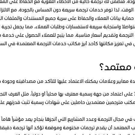
الجودة، فتضمن لك ترجمة خالية من الأخطاء اللغوية مع الحفاظ على الم
لوقت، لذا توفر خدمات ترجمة سريعة دون المساس بالجودة، مع الالتزام
اية بيانات العملاء والحفاظ على سرية جميع المستندات والملفات الم
واصلاً واستجابة سريعة لاستفسارات وطلبات العملاء، مما يجعل تجربة 
لترجمة وتقديم أسعار مناسبة، مما يتيح للعملاء الحصول على خدمة مت
تعزيز مكانتها كأحد أبرز مكاتب خدمات الترجمة المعتمدة في السوق، 
 معتمد؟
 معايير وعلامات يمكنك الاعتماد عليها للتأكد من مصداقيته وجودة خد
لى اعتماد من جهة رسمية معترف بها محلياً أو دولياً، مثل الغرف التجا
 المكتب مترجمين معتمدين حاصلين على شهادات رسمية تثبت قدرتهم عل
في مجال الترجمة وعدد المشاريع التي أنجزها بنجاح يعد مؤشراً هاماً ع
المعتمد أن يقدم ترجمات مختومة وموقعة تؤكد أنها ترجمة دقيقة طبق