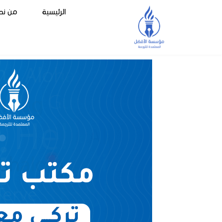
الرئيسية
من نح